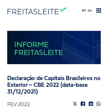
PT
EN
Áreas de atuação
INFORME
FREITASLEITE
Conteúdo
Let’s talk
Declaração de Capitais Brasileiros no
Quem somos
Exterior – CBE 2022 (data-base
31/12/2021)
Nosso time
FEV 2022