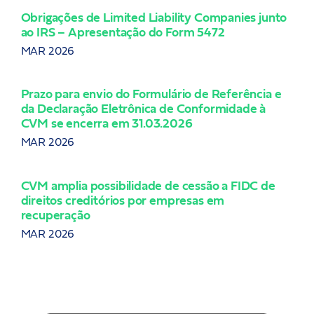
Obrigações de Limited Liability Companies junto
ao IRS – Apresentação do Form 5472
LC 
Tri
MAR 2026
JAN
Prazo para envio do Formulário de Referência e
da Declaração Eletrônica de Conformidade à
Bac
CVM se encerra em 31.03.2026
DEZ
MAR 2026
CVM
CVM amplia possibilidade de cessão a FIDC de
FII
direitos creditórios por empresas em
NOV
recuperação
MAR 2026