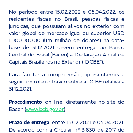
Carreira
No período entre 15.02.2022 e 05.04.2022, os
residentes fiscais no Brasil, pessoas físicas e
Eventos
jurídicas, que possuíam ativos no exterior com
valor global de mercado igual ou superior USD
1.000.000,00 (um milhão de dólares) na data-
Let’s talk!
base de 31.12.2021 devem entregar ao Banco
Central do Brasil (Bacen) a Declaração Anual de
Capitais Brasileiros no Exterior (“DCBE”).
and keep in touch
Para facilitar a compreensão, apresentamos a
seguir um roteiro básico sobre a DCBE relativa a
31.12.2021:
Procedimento
: on-line, diretamente no site do
Bacen (
www.bcb.gov.br
).
Prazo de entrega
: entre 15.02.2021 e 05.04.2021.
De acordo com a Circular nº 3.830 de 2017 do