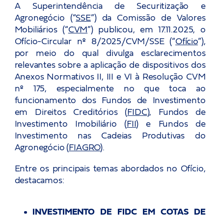
Carreira
A Superintendência de Securitização e
Agronegócio (“
SSE
”) da Comissão de Valores
Mobiliários (“
CVM
”) publicou, em 17.11.2025, o
Eventos
Ofício-Circular nº 8/2025/CVM/SSE (“
Ofício
”),
por meio do qual divulga esclarecimentos
relevantes sobre a aplicação de dispositivos dos
Let’s talk!
Anexos Normativos II, III e VI à Resolução CVM
nº 175, especialmente no que toca ao
funcionamento dos Fundos de Investimento
and keep in touch
em Direitos Creditórios (
FIDC
), Fundos de
Investimento Imobiliário (
FII
) e Fundos de
Investimento nas Cadeias Produtivas do
Agronegócio (
FIAGRO
).
Entre os principais temas abordados no Ofício,
destacamos:
INVESTIMENTO DE FIDC EM COTAS DE