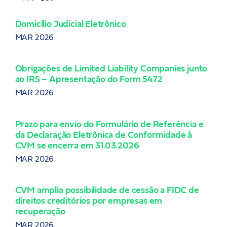
Domicílio Judicial Eletrônico
Alt
ITB
MAR 2026
JAN
Obrigações de Limited Liability Companies junto
ao IRS – Apresentação do Form 5472
LC 
Tri
MAR 2026
JAN
Prazo para envio do Formulário de Referência e
da Declaração Eletrônica de Conformidade à
Bac
CVM se encerra em 31.03.2026
DEZ
MAR 2026
Con
CVM amplia possibilidade de cessão a FIDC de
e T
direitos creditórios por empresas em
NOV
recuperação
MAR 2026