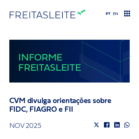
PT
EN
Áreas de atuação
INFORME
FREITASLEITE
Conteúdo
Let’s talk
CVM divulga orientações sobre
Quem somos
FIDC, FIAGRO e FII
Nosso time
NOV 2025