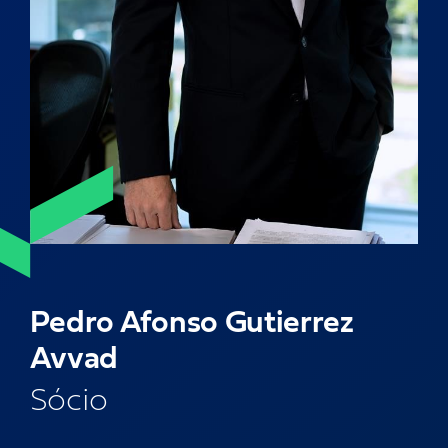
Carreira
Eventos
Let’s talk!
and keep in touch
Pedro Afonso Gutierrez
Avvad
Sócio