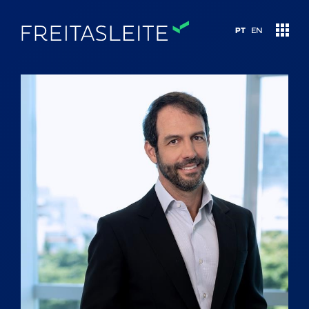
PT
EN
Áreas de atuação
Conteúdo
Let’s talk
Quem somos
Nosso time