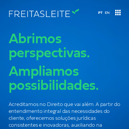
PT
EN
Abrimos
Áreas de atuação
perspectivas.
Conteúdo
Ampliamos
possibilidades.
Let’s talk
Quem somos
Acreditamos no Direito que vai além. A partir do
entendimento integral das necessidades do
Nosso time
cliente, oferecemos soluções jurídicas
consistentes e inovadoras, auxiliando na