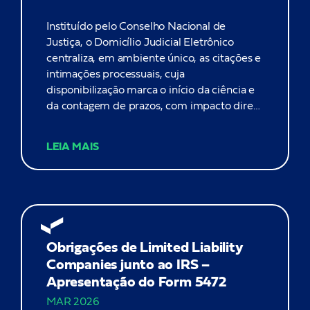
Instituído pelo Conselho Nacional de
Justiça, o Domicílio Judicial Eletrônico
centraliza, em ambiente único, as citações e
intimações processuais, cuja
disponibilização marca o início da ciência e
da contagem de prazos, com impacto direto
na visibilidade e na gestão desses prazos.
Empresas que operam com integração via
LEIA MAIS
API capturam e tratam automaticamente
essas comunicações por meio de seus
sistemas internos, sem necessidade...
Obrigações de Limited Liability
Companies junto ao IRS –
Apresentação do Form 5472
MAR 2026