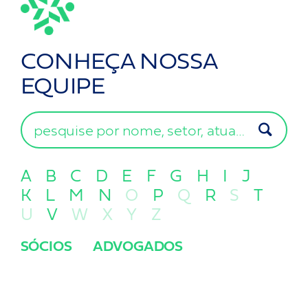
CONHEÇA
NOSSA
EQUIPE
pesquise por nome, setor, atuação ou posição
A
B
C
D
E
F
G
H
I
J
K
L
M
N
O
P
Q
R
S
T
U
V
W
X
Y
Z
SÓCIOS
ADVOGADOS