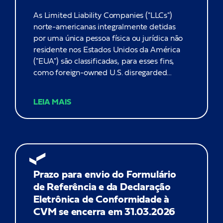
As Limited Liability Companies ("LLCs")
norte-americanas integralmente detidas
por uma única pessoa física ou jurídica não
residente nos Estados Unidos da América
("EUA") são classificadas, para esses fins,
como foreign-owned U.S. disregarded
entities e podem estar sujeitas à
apresentação anual do Form 5472 ao
LEIA MAIS
Internal Revenue Service ("IRS"). Esse
formulário destina-se a reportar operações
realizadas, no exercício anterior, e...
Prazo para envio do Formulário
de Referência e da Declaração
Eletrônica de Conformidade à
CVM se encerra em 31.03.2026