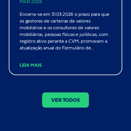
MAR 2026
Encerra-se em 31.03.2026 o prazo para que
os gestores de carteiras de valores
mobiliários e os consultores de valores
mobiliários, pessoas físicas e jurídicas, com
registro ativo perante a CVM, promovam a
atualização anual do Formulário de
Referência (“FR”) e o envio da Declaração
Eletrônica de Conformidade (“DEC”), com
LEIA MAIS
base nas posições de 31.12.2025, nos termos
das Resoluções CVM nºs 21 e 19,
respectivamente. A obrigação pe...
VER TODOS